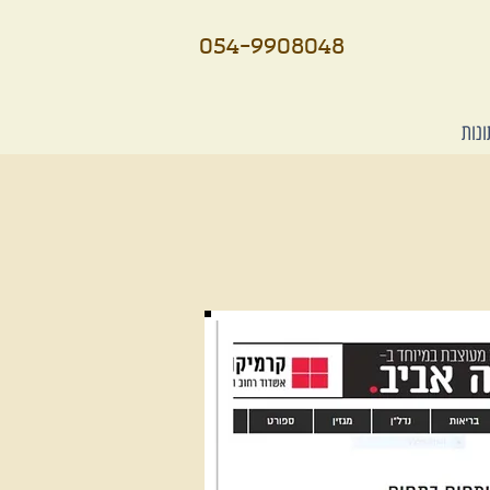
054-9908048
נות