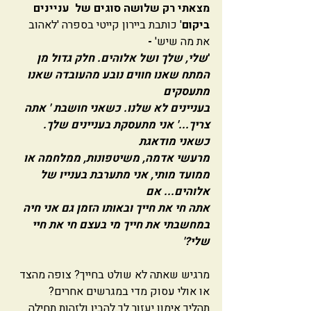
מצאתי רק שלושה סוגים של  עניינים  
ביקום
' כותבת ביירון קייטי בספרה
'לאהוב 
את מה שיש'
 -  
'
שלי, שלך ושל אלוהים. חלק גדול מן 
המתח שאנו חווים נובע מהעובדה שאנו 
מתעסקים
בעניינים לא שלנו. כשאני חושבת ' אתה 
צריך...' אני מתעסקת בעניינים שלך. 
כשאני מודאגת
מרעשי אדמה, משיטפונות, ממלחמה או 
ממועד מותי, אני מתערבת בענייו של 
אלוהים... אם 
אתה חי את חייך ובאותו הזמן גם אני חיה 
במחשבתי את חייך מי בעצם חי את חיי 
שלי?'
מרגיש שאתה לא שולט בחייך? צופה מהצד 
או אולי עסוק מדי במגרשים אחרים?
תהליך אימון יעזור לך להבין ולזהות תחילה 